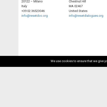
20122 – Milano
Chestnut Hill
Italy
MA 02467
+39 02 36523046
United States
info@resetdoc.org
info@resetdialogues.org
We use cookies to ensure that we give you