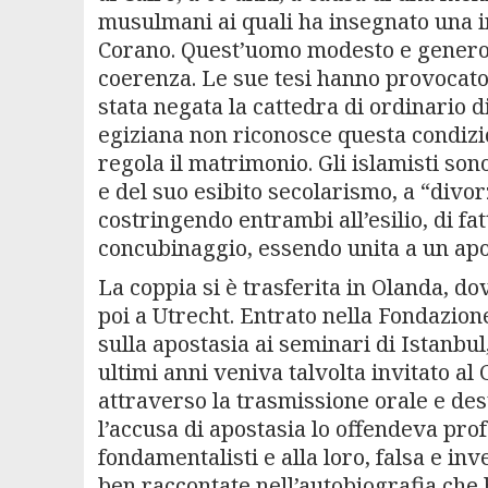
musulmani ai quali ha insegnato una in
Corano. Quest’uomo modesto e generoso 
coerenza. Le sue tesi hanno provocato 
stata negata la cattedra di ordinario di
egiziana non riconosce questa condizi
regola il matrimonio. Gli islamisti son
e del suo esibito secolarismo, a “divor
costringendo entrambi all’esilio, di fa
concubinaggio, essendo unita a un apo
La coppia si è trasferita in Olanda, do
poi a Utrecht. Entrato nella Fondazio
sulla apostasia ai seminari di Istanbul
ultimi anni veniva talvolta invitato al
attraverso la trasmissione orale e des
l’accusa di apostasia lo offendeva pr
fondamentalisti e alla loro, falsa e inv
ben raccontate nell’autobiografia che 