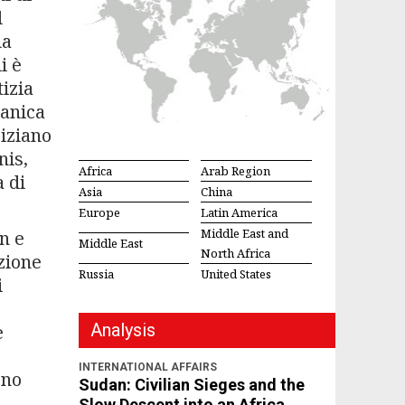
l
ua
i è
tizia
ranica
giziano
nis,
Africa
Arab Region
a di
Asia
China
Europe
Latin America
Middle East and
n e
Middle East
North Africa
zione
Russia
United States
i
Analysis
e
INTERNATIONAL AFFAIRS
ono
Sudan: Civilian Sieges and the
Slow Descent into an Africa