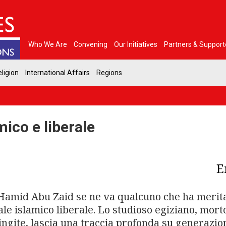
Who We Are
Convening
Our Initiatives
Partners & Support
ligion
International Affairs
Regions
mico e liberale
E
amid Abu Zaid se ne va qualcuno che ha merita
ale islamico liberale. Lo studioso egiziano, morto
ingite, lascia una traccia profonda su generazion