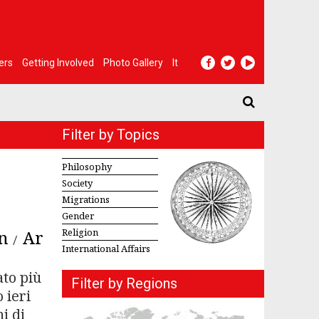
ers
Getting Involved
Photo Gallery
It
Filter by Topics
Philosophy
Society
Migrations
Gender
n
Ar
Religion
International Affairs
to più
Filter by Regions
 ieri
i di