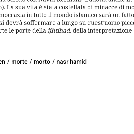
o). La sua vita è stata costellata di minacce di mo
mocrazia in tutto il mondo islamico sarà un fatt
 si dovrà soffermare a lungo su quest’uomo picc
rte le porte della
ijhtihad
, della interpretazione
en
/
morte
/
morto
/
nasr hamid