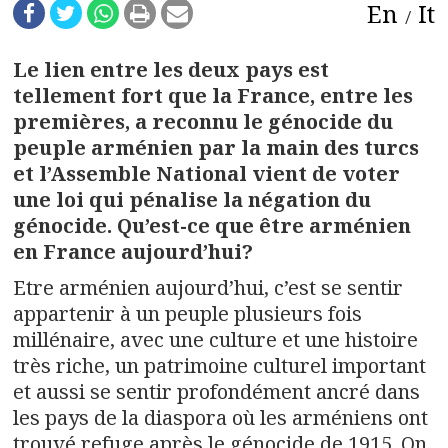
n
En
It
a
Le lien entre les deux pays est
v
tellement fort que la France, entre les
premières, a reconnu le génocide du
i
peuple arménien par la main des turcs
g
et l’Assemble National vient de voter
une loi qui pénalise la négation du
a
génocide. Qu’est-ce que être arménien
t
en France aujourd’hui?
Etre arménien aujourd’hui, c’est se sentir
i
appartenir à un peuple plusieurs fois
o
millénaire, avec une culture et une histoire
très riche, un patrimoine culturel important
n
et aussi se sentir profondément ancré dans
les pays de la diaspora où les arméniens ont
trouvé refuge après le génocide de 1915. On