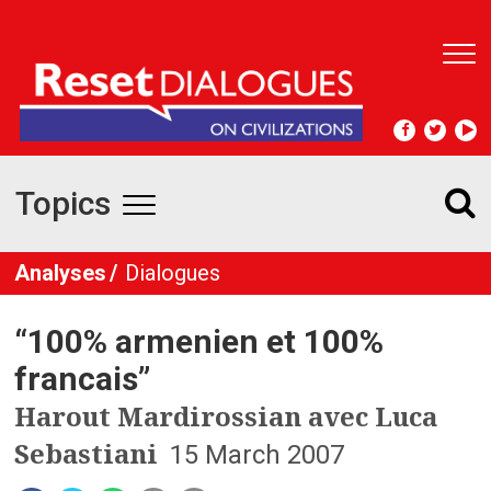
T
o
g
g
l
e
Topics
n
T
a
v
o
Analyses
Dialogues
i
g
g
a
“100% armenien et 100%
t
g
i
francais”
l
o
Harout Mardirossian avec Luca
n
e
Sebastiani
15 March 2007