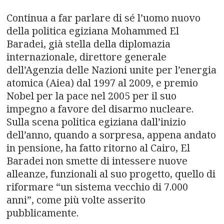
n
Continua a far parlare di sé l’uomo nuovo
a
della politica egiziana Mohammed El
v
Baradei, già stella della diplomazia
internazionale, direttore generale
i
dell’Agenzia delle Nazioni unite per l’energia
atomica (Aiea) dal 1997 al 2009, e premio
g
Nobel per la pace nel 2005 per il suo
a
impegno a favore del disarmo nucleare.
Sulla scena politica egiziana dall’inizio
t
dell’anno, quando a sorpresa, appena andato
i
in pensione, ha fatto ritorno al Cairo, El
Baradei non smette di intessere nuove
o
alleanze, funzionali al suo progetto, quello di
riformare “un sistema vecchio di 7.000
n
anni”, come più volte asserito
pubblicamente.