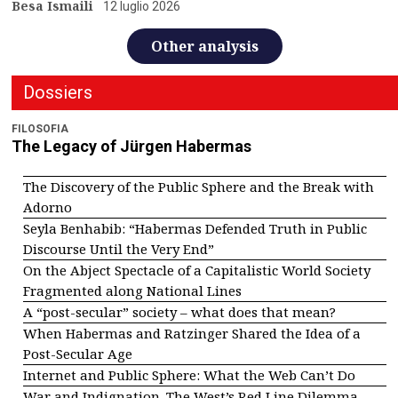
Besa Ismaili
12 luglio 2026
Other analysis
Dossiers
FILOSOFIA
The Legacy of Jürgen Habermas
The Discovery of the Public Sphere and the Break with
Adorno
Seyla Benhabib: “Habermas Defended Truth in Public
Discourse Until the Very End”
On the Abject Spectacle of a Capitalistic World Society
Fragmented along National Lines
A “post-secular” society – what does that mean?
When Habermas and Ratzinger Shared the Idea of a
Post-Secular Age
Internet and Public Sphere: What the Web Can’t Do
War and Indignation. The West’s Red Line Dilemma