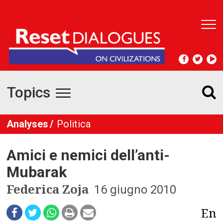
T
o
g
g
l
e
Topics
n
T
a
v
o
Analyses
Politica
i
g
g
a
Amici e nemici dell’anti-
t
g
i
Mubarak
l
o
Federica Zoja
16 giugno 2010
n
e
En