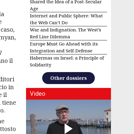
Shared the Idea of a Post-Secular
Age
la
Internet and Public Sphere: What
e
the Web Can’t Do
 caso,
War and Indignation. The West’s
amyan,
Red Line Dilemma
Europe Must Go Ahead with its
Integration and Self-Defense
7
Habermas on Israel: a Principle of
no il
Solidarity
Other dossiers
ditori
cio in
Video
 il
 tiene
o.
he
ttosto