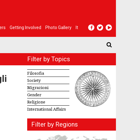
ers
Getting Involved
Photo Gallery
It
Filter by Topics
Filosofia
li
Society
Migrazioni
Gender
Religione
International Affairs
Filter by Regions