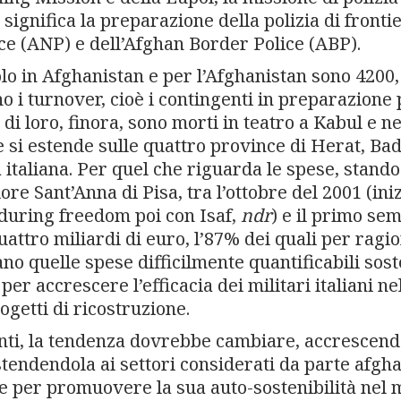
ignifica la preparazione della polizia di frontie
ce (ANP) e dell’Afghan Border Police (ABP).
itolo in Afghanistan e per l’Afghanistan sono 4200
o i turnover, cioè i contingenti in preparazione 
i loro, finora, sono morti in teatro a Kabul e ne
si estende sulle quattro province di Herat, Bad
 italiana. Per quel che riguarda le spese, stando
re Sant’Anna di Pisa, tra l’ottobre del 2001 (iniz
during freedom poi con Isaf,
ndr
) e il primo se
uattro miliardi di euro, l’87% dei quali per ragio
lano quelle spese difficilmente quantificabili sos
per accrescere l’efficacia dei militari italiani ne
ogetti di ricostruzione.
nti, la tendenza dovrebbe cambiare, accrescend
endendola ai settori considerati da parte afgh
a e per promuovere la sua auto-sostenibilità nel 