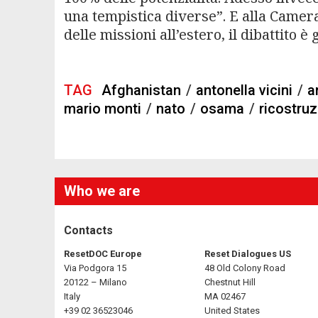
una tempistica diverse”. E alla Camera
delle missioni all’estero, il dibattito è 
TAG
Afghanistan
/
antonella vicini
/
a
mario monti
/
nato
/
osama
/
ricostru
Who we are
Contacts
ResetDOC Europe
Reset Dialogues US
Via Podgora 15
48 Old Colony Road
20122 – Milano
Chestnut Hill
Italy
MA 02467
+39 02 36523046
United States