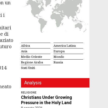
on un
i i
itari
e di
raziato
futuro
Africa
America Latina
Asia
Europa
Medio Oriente
Mondo
Regione Araba
Russia
014
Stati Uniti
Analysis
neato
RELIGIONE
Christians Under Growing
Pressure in the Holy Land
8 agosto 2026