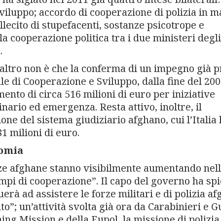
viluppo; accordo di cooperazione di polizia in m
illecito di stupefacenti, sostanze psicotrope e
 cooperazione politica tra i due ministeri degli
.
altro non è che la conferma di un impegno già p
 di Cooperazione e Sviluppo, dalla fine del 200
ento di circa 516 milioni di euro per iniziative
dinario ed emergenza. Resta attivo, inoltre, il
ne del sistema giudiziario afghano, cui l’Italia
1 milioni di euro.
nomia
orze afghane stanno visibilmente aumentando nell
mpi di cooperazione”. Il capo del governo ha sp
nuerà ad assistere le forze militari e di polizia a
o”; un’attività svolta già ora da Carabinieri e 
ing Mission e della Eupol, la missione di polizia