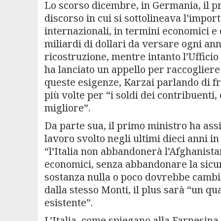
Lo scorso dicembre, in Germania, il p
discorso in cui si sottolineava l’impor
internazionali, in termini economici e 
miliardi di dollari da versare ogni ann
ricostruzione, mentre intanto l’Uffici
ha lanciato un appello per raccogliere 4
queste esigenze, Karzai parlando di fro
più volte per “i soldi dei contribuent
migliore”.
Da parte sua, il primo ministro ha assi
lavoro svolto negli ultimi dieci anni 
“l’Italia non abbandonerà l’Afghanistan
economici, senza abbandonare la sicurez
sostanza nulla o poco dovrebbe cambia
dalla stesso Monti, il plus sarà “un qu
esistente”.
L’Italia, come spiegano alla Farnesina, 