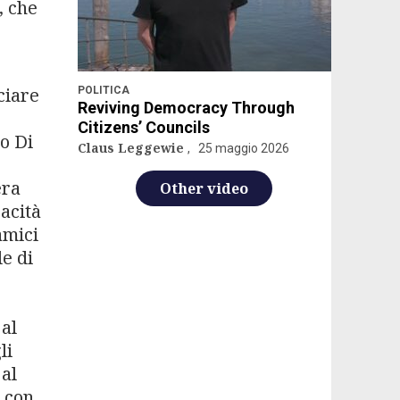
, che
ciare
POLITICA
Reviving Democracy Through
Citizens’ Councils
io Di
Claus Leggewie
25 maggio 2026
era
Other video
acità
amici
le di
 al
li
 al
e con