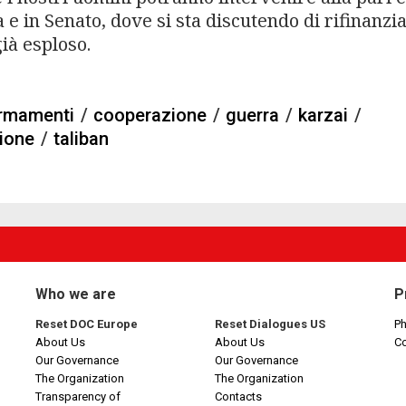
 e in Senato, dove si sta discutendo di rifinanz
già esploso.
rmamenti
/
cooperazione
/
guerra
/
karzai
/
zione
/
taliban
Who we are
P
Reset DOC Europe
Reset Dialogues US
Ph
About Us
About Us
C
Our Governance
Our Governance
The Organization
The Organization
Transparency of
Contacts