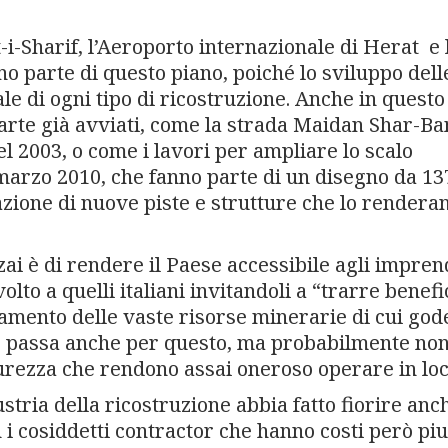
-i-Sharif, l’Aeroporto internazionale di Herat e 
o parte di questo piano, poiché lo sviluppo dell
e di ogni tipo di ricostruzione. Anche in questo
 parte già avviati, come la strada Maidan Shar-B
nel 2003, o come i lavori per ampliare lo scalo
 marzo 2010, che fanno parte di un disegno da 13
azione di nuove piste e strutture che lo renderan
zai è di rendere il Paese accessibile agli impren
olto a quelli italiani invitandoli a “trarre benefi
amento delle vaste risorse minerarie di cui gode
one passa anche per questo, ma probabilmente non
icurezza che rendono assai oneroso operare in loc
stria della ricostruzione abbia fatto fiorire anc
n i cosiddetti contractor che hanno costi però piu