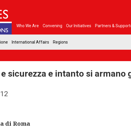
Who We Are
Convening
Our Initiatives
Partners & Support
gione
International Affairs
Regions
e sicurezza e intanto si armano g
012
ta di Roma