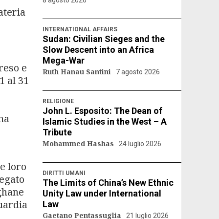
ateria
INTERNATIONAL AFFAIRS
Sudan: Civilian Sieges and the
Slow Descent into an Africa
Mega-War
reso e
Ruth Hanau Santini
7 agosto 2026
1 al 31
RELIGIONE
John L. Esposito: The Dean of
 ha
Islamic Studies in the West – A
Tribute
Mohammed Hashas
24 luglio 2026
e loro
DIRITTI UMANI
iegato
The Limits of China’s New Ethnic
fghane
Unity Law under International
Guardia
Law
Gaetano Pentassuglia
21 luglio 2026