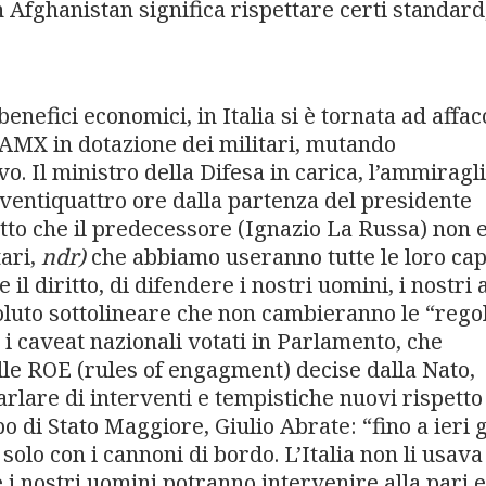
n Afghanistan significa rispettare certi standard
enefici economici, in Italia si è tornata ad affac
 AMX in dotazione dei militari, mutando
vo. Il ministro della Difesa in carica, l’ammiragl
 ventiquattro ore dalla partenza del presidente
tto che il predecessore (Ignazio La Russa) non 
tari,
ndr)
che abbiamo useranno tutte le loro cap
il diritto, di difendere i nostri uomini, i nostri 
 voluto sottolineare che non cambieranno le “rego
i caveat nazionali votati in Parlamento, che
lle ROE (rules of engagment) decise dalla Nato,
lare di interventi e tempistiche nuovi rispetto
po di Stato Maggiore, Giulio Abrate: “fino a ieri g
olo con i cannoni di bordo. L’Italia non li usava
 i nostri uomini potranno intervenire alla pari 