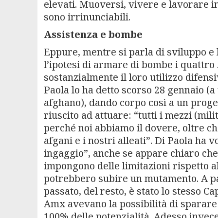
elevati. Muoversi, vivere e lavorare i
sono irrinunciabili.
Assistenza e bombe
Eppure, mentre si parla di sviluppo e b
l’ipotesi di armare di bombe i quattro
sostanzialmente il loro utilizzo difensi
Paola lo ha detto scorso 28 gennaio (a
afghano), dando corpo così a un proge
riuscito ad attuare: “tutti i mezzi (mili
perché noi abbiamo il dovere, oltre che 
afgani e i nostri alleati”. Di Paola ha
ingaggio”, anche se appare chiaro che 
impongono delle limitazioni rispetto a
potrebbero subire un mutamento. A par
passato, del resto, è stato lo stesso Ca
Amx avevano la possibilità di sparare s
100% delle potenzialità. Adesso invece