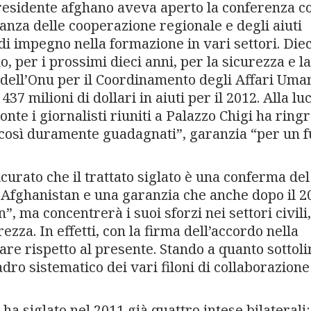
residente afghano aveva aperto la conferenza c
tanza delle cooperazione regionale e degli aiuti
di impegno nella formazione in vari settori. Diec
o, per i prossimi dieci anni, per la sicurezza e la
o dell’Onu per il Coordinamento degli Affari Uman
37 milioni di dollari in aiuti per il 2012. Alla luc
nte i giornalisti riuniti a Palazzo Chigi ha ring
i, così duramente guadagnati”, garanzia “per un 
curato che il trattato siglato è una conferma del
in Afghanistan e una garanzia che anche dopo il 2
”, ma concentrerà i suoi sforzi nei settori civili,
za. In effetti, con la firma dell’accordo nella
re rispetto al presente. Stando a quanto sottoli
adro sistematico dei vari filoni di collaborazione
ha siglato nel 2011 già quattro intese bilaterali: