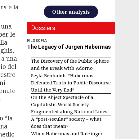
ra e la
Other analysis
, una
Dossiers
per le
lla
FILOSOFIA
The Legacy of Jürgen Habermas
ghis,
 a una
The Discovery of the Public Sphere
io del
and the Break with Adorno
mestre
Seyla Benhabib: “Habermas
ni
Defended Truth in Public Discourse
tenute
Until the Very End”
On the Abject Spectacle of a
l
Capitalistic World Society
Fragmented along National Lines
o “la
A “post-secular” society – what
ana
does that mean?
medio-
When Habermas and Ratzinger