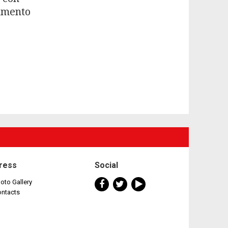
iamento
ress
Social
oto Gallery
ontacts