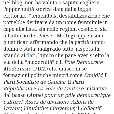
nel blog, non ha voluto o saputo cogliere
l’opportunità storica data dalla legge
elettorale, “temendo la destabilizzazione che
potrebbe derivare da un nome femminile in
capo alla lista, sia nelle regioni costiere, sia
all’interno del Paese”. Molti gruppi si sono
giustificati affermando che la parità uomo-
donna è stata, malgrado tutto, rispettata.
Stando ai
dati
, l’unico che pare aver scelto la
via della “modernità” è il
Pôle Démocrate
Moderniste
(PDM) che unisce in sé
formazioni politiche minori come
Ettajdid
, il
Parti Socialiste de Gauche
, il
Parti
Républicain
e
La Voie du Centre
e iniziative
dal basso (
Appel pour un pôle démocratique
culturel
;
Assez de divisions
,
Allons de
l’avant
;
l’Initiative Citoyenne
; il
Collectif