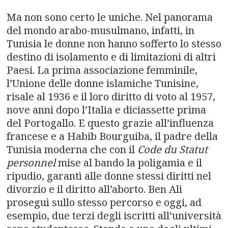
n
Ma non sono certo le uniche. Nel panorama
a
del mondo arabo-musulmano, infatti, in
v
Tunisia le donne non hanno sofferto lo stesso
destino di isolamento e di limitazioni di altri
i
Paesi. La prima associazione femminile,
l’Unione delle donne islamiche Tunisine,
g
risale al 1936 e il loro diritto di voto al 1957,
a
nove anni dopo l’Italia e diciassette prima
del Portogallo. E questo grazie all’influenza
t
francese e a Habib Bourguiba, il padre della
i
Tunisia moderna che con il
Code du Statut
personnel
mise al bando la poligamia e il
o
ripudio, garantì alle donne stessi diritti nel
divorzio e il diritto all’aborto. Ben Ali
n
proseguì sullo stesso percorso e oggi, ad
esempio, due terzi degli iscritti all’università