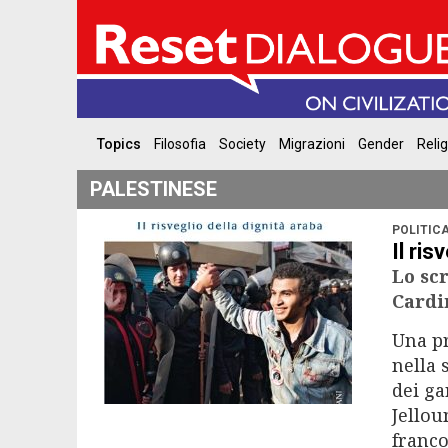
Topics
Filosofia
Society
Migrazioni
Gender
Reli
PALESTINESE
POLITIC
Il ris
Lo sc
Cardi
Una pr
nella 
dei ga
Jellou
franco