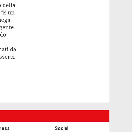
o della
 “È un
iega
 gente
olo
cati da
sserci
ress
Social