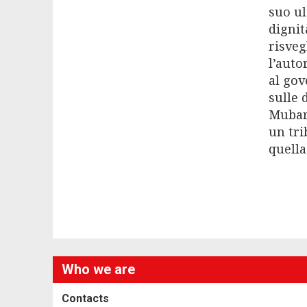
suo ul
dignit
risveg
l’auto
al gov
sulle 
Mubara
un tri
quella
Who we are
Contacts