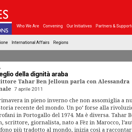
Who We Are
Convening
Our Initiatives
Partners & Support
gione
International Affairs
Regions
A
veglio della dignità araba
rittore Tahar Ben Jelloun parla con Alessandra
nale
7 aprile 2011
imavera in pieno inverno che non assomiglia a nu
storia recente del mondo. Un po’ forse alla rivoluz
rofani in Portogallo del 1974. Ma è diversa. Tahar 
n, scrittore, giornalista, nato a Fèz in Marocco, l’a
fono più tradotto al mondo, inizia così a raccontare