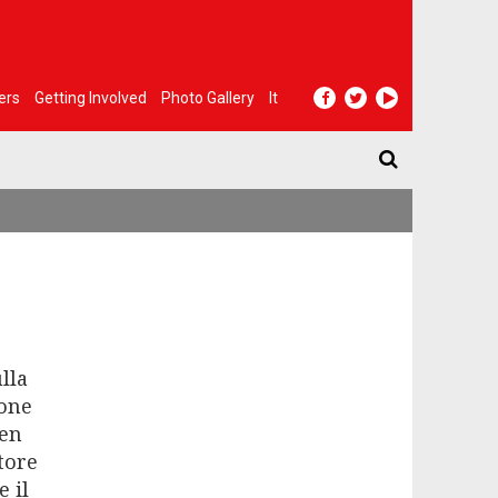
ers
Getting Involved
Photo Gallery
It
lla
ione
Ben
utore
 il