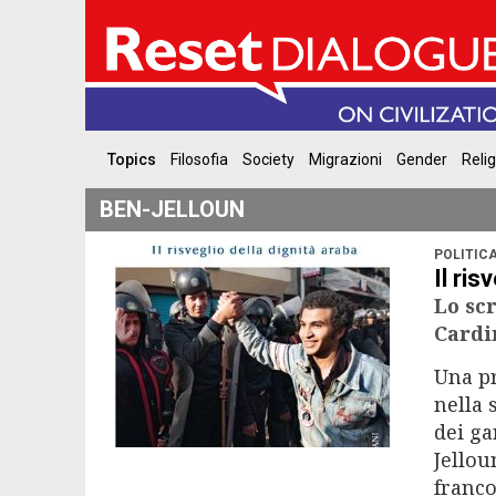
Topics
Filosofia
Society
Migrazioni
Gender
Reli
BEN-JELLOUN
POLITIC
Il ris
Lo sc
Cardi
Una pr
nella 
dei ga
Jellou
franco