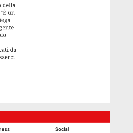
o della
 “È un
iega
 gente
olo
cati da
sserci
ress
Social