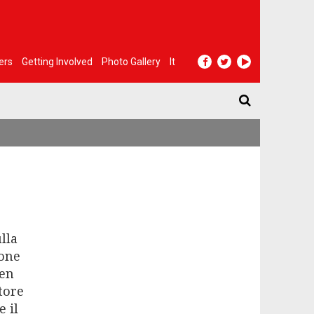
ers
Getting Involved
Photo Gallery
It
lla
ione
Ben
utore
 il