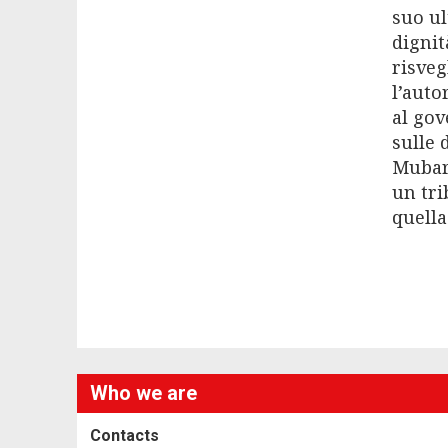
suo ul
dignit
risveg
l’auto
al gov
sulle 
Mubara
un tri
quella
Who we are
Contacts