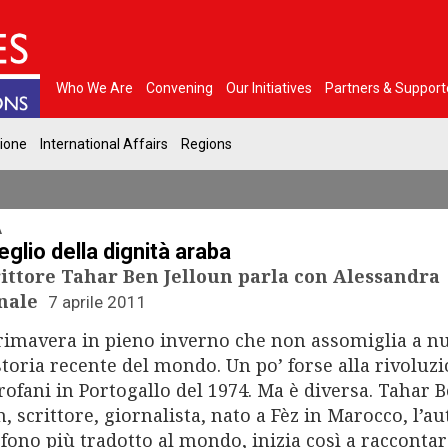
Who We Are
Convening
Our Initiatives
Partners & Support
gione
International Affairs
Regions
A
veglio della dignità araba
rittore Tahar Ben Jelloun parla con Alessandra
nale
7 aprile 2011
imavera in pieno inverno che non assomiglia a nu
storia recente del mondo. Un po’ forse alla rivoluz
rofani in Portogallo del 1974. Ma è diversa. Tahar 
n, scrittore, giornalista, nato a Fèz in Marocco, l’a
fono più tradotto al mondo, inizia così a raccontare