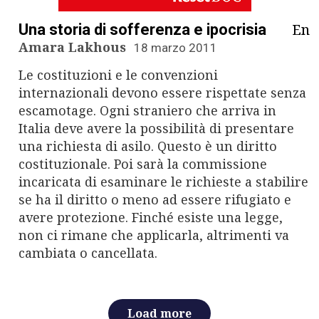
n
a
En
Una storia di sofferenza e ipocrisia
Amara Lakhous
18 marzo 2011
v
Le costituzioni e le convenzioni
i
internazionali devono essere rispettate senza
escamotage. Ogni straniero che arriva in
g
Italia deve avere la possibilità di presentare
una richiesta di asilo. Questo è un diritto
a
costituzionale. Poi sarà la commissione
t
incaricata di esaminare le richieste a stabilire
se ha il diritto o meno ad essere rifugiato e
i
avere protezione. Finché esiste una legge,
non ci rimane che applicarla, altrimenti va
o
cambiata o cancellata.
n
Load more