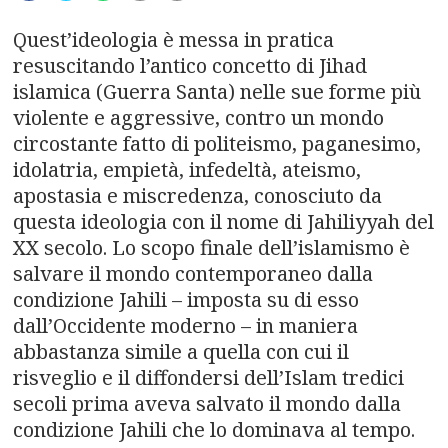
n
a
Quest’ideologia è messa in pratica
resuscitando l’antico concetto di Jihad
v
islamica (Guerra Santa) nelle sue forme più
violente e aggressive, contro un mondo
i
circostante fatto di politeismo, paganesimo,
g
idolatria, empietà, infedeltà, ateismo,
apostasia e miscredenza, conosciuto da
a
questa ideologia con il nome di Jahiliyyah del
XX secolo. Lo scopo finale dell’islamismo è
t
salvare il mondo contemporaneo dalla
i
condizione Jahili – imposta su di esso
dall’Occidente moderno – in maniera
o
abbastanza simile a quella con cui il
n
risveglio e il diffondersi dell’Islam tredici
secoli prima aveva salvato il mondo dalla
condizione Jahili che lo dominava al tempo.