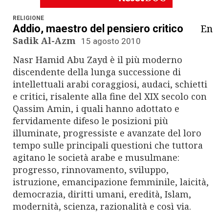
n
a
RELIGIONE
En
Addio, maestro del pensiero critico
v
Sadik Al-Azm
15 agosto 2010
Nasr Hamid Abu Zayd è il più moderno
i
discendente della lunga successione di
g
intellettuali arabi coraggiosi, audaci, schietti
e critici, risalente alla fine del XIX secolo con
a
Qassim Amin, i quali hanno adottato e
fervidamente difeso le posizioni più
t
illuminate, progressiste e avanzate del loro
i
tempo sulle principali questioni che tuttora
agitano le società arabe e musulmane:
o
progresso, rinnovamento, sviluppo,
istruzione, emancipazione femminile, laicità,
n
democrazia, diritti umani, eredità, Islam,
modernità, scienza, razionalità e così via.