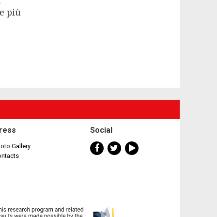
l
ne più
ress
Social
oto Gallery
ontacts