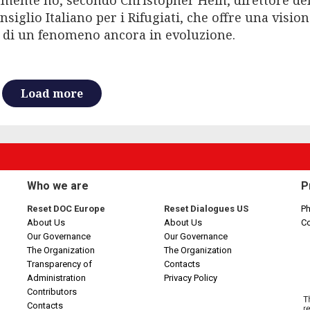
mente no, secondo Christopher Hein, direttore de
onsiglio Italiano per i Rifugiati, che offre una visio
 di un fenomeno ancora in evoluzione.
Load more
Who we are
P
Reset DOC Europe
Reset Dialogues US
Ph
About Us
About Us
C
Our Governance
Our Governance
The Organization
The Organization
Transparency of
Contacts
Administration
Privacy Policy
Contributors
Contacts