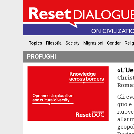
Topics
Filosofia
Society
Migrazioni
Gender
Reli
PROFUGHI
«L’Ue
Christ
Roma
Gli ev
quo e 
nuove
allarm
geopol