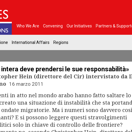
Who We Are
Convening
Our Initiatives
Partners & Support
gione
International Affairs
Regions
 intera deve prendersi le sue responsabilità»
opher Hein (direttore del Cir) intervistato da I
no
16 marzo 2011
enti in atto nel mondo arabo hanno fatto saltare lo
creato una situazione di instabilità che sta portan
 ondate migratorie. Ma i numeri sono davvero cos
anti? E si possono leggere questi stravolgimenti
itici solo in chiave di controllo delle frontiere?