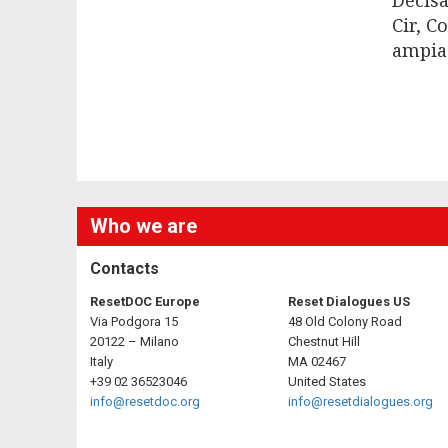
Decisa
Cir, C
ampia
Who we are
Contacts
ResetDOC Europe
Reset Dialogues US
Via Podgora 15
48 Old Colony Road
20122 – Milano
Chestnut Hill
Italy
MA 02467
+39 02 36523046
United States
info@resetdoc.org
info@resetdialogues.org