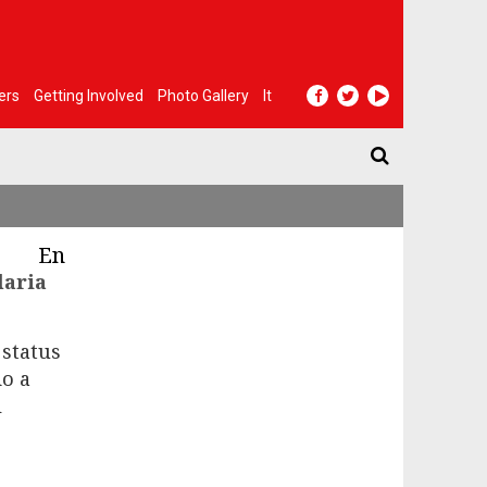
ers
Getting Involved
Photo Gallery
It
En
laria
 status
do a
ì