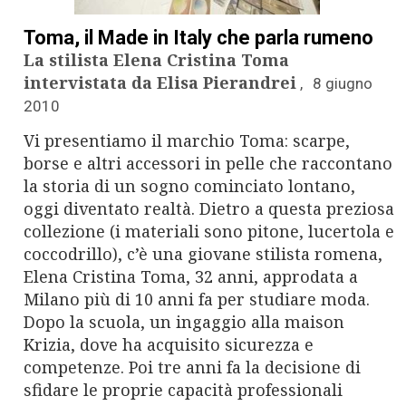
n
a
Toma, il Made in Italy che parla rumeno
La stilista Elena Cristina Toma
v
intervistata da Elisa Pierandrei
8 giugno
2010
i
Vi presentiamo il marchio Toma: scarpe,
g
borse e altri accessori in pelle che raccontano
la storia di un sogno cominciato lontano,
a
oggi diventato realtà. Dietro a questa preziosa
t
collezione (i materiali sono pitone, lucertola e
coccodrillo), c’è una giovane stilista romena,
i
Elena Cristina Toma, 32 anni, approdata a
Milano più di 10 anni fa per studiare moda.
o
Dopo la scuola, un ingaggio alla maison
n
Krizia, dove ha acquisito sicurezza e
competenze. Poi tre anni fa la decisione di
sfidare le proprie capacità professionali