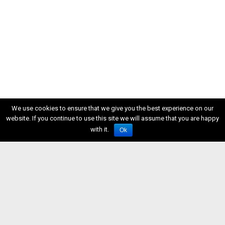
We use cookies to ensure that we give you the best experience on our
website. If you continue to use this site we will assume that you are happy
with it.
Ok
ISSN 2611-5611
Developed by Watuppa